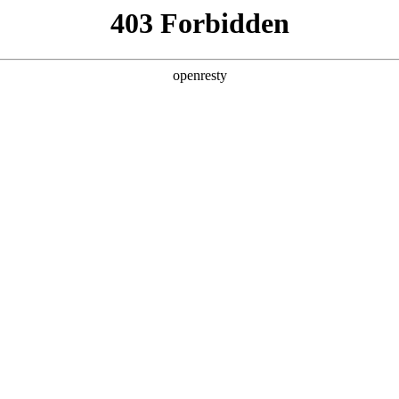
产品及服务
行业解决方案
合作伙伴
投资者关系
：聚鑫汇鲲泰以硬核算力底座，赋能开源A
2026 / 03 / 10
以“本地执行、自主进化、多场景适配”的核心优势席卷而来，但
的KunTai W916 AI推理工作站，作为基于华为“鲲鹏+昇腾”技
能力，成为OpenClaw本地化部署的更优硬件搭档，既破解了开源
值，让AI智能体从“技术概念”落地为千行百业的实用工具。